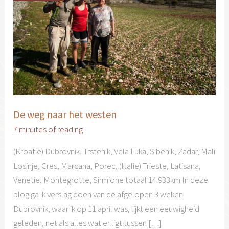
De weg naar het westen
7 minutes of reading
(Kroatie) Dubrovnik, Trstenik, Vela Luka, Sibenik, Zadar, Mali
Losinje, Cres, Marcana, Porec, (Italie) Trieste, Latisana,
Venetie, Montegrotte, Sirmione totaal 14.933km In deze
blog ga ik verslag doen van de afgelopen 3 weken.
Dubrovnik, waar ik op 11 april was, lijkt een eeuwigheid
geleden, net als alles wat er ligt tussen […]