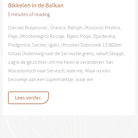
Bikkelen in de Balkan
5 minutes of reading
(Servie) Buljanovac, Oravica, Belojin, (Kosovo) Pristina,
Peje, (Montenegro) Rozaje, Bijelo Polje, Djurdevina,
Podgorica, Secine, Igalo, (Kroatie) Dubrovnik 13.882km
totaal Onderweg naar de Servische grens, vanuit Skopje,
zag ik de gezichten om me heen al veranderen. Van
Macedonisch naar Servisch, leek mij.. Maar na een
bezoekje aan een supermarktje, waar we
Bikkelen
Lees verder..
in
de
Balkan