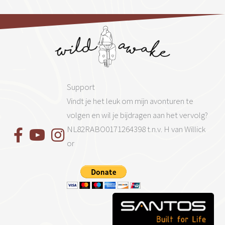
Support
Vindt je het leuk om mijn avonturen te
volgen en wil je bijdragen aan het vervolg?
NL82RABO0171264398 t.n.v. H van Willick
or