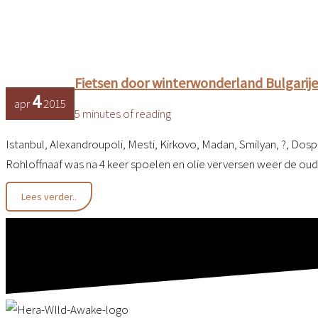
Fietsen door winterwonderland Bulgarije
4
apr
2015
5 minutes of reading
Istanbul, Alexandroupoli, Mesti, Kirkovo, Madan, Smilyan, ?, Dos
Rohloffnaaf was na 4 keer spoelen en olie verversen weer de oud
Fietsen
Lees verder..
door
winterwonderland
Bulgarije
en
gastvrij
Macedonie