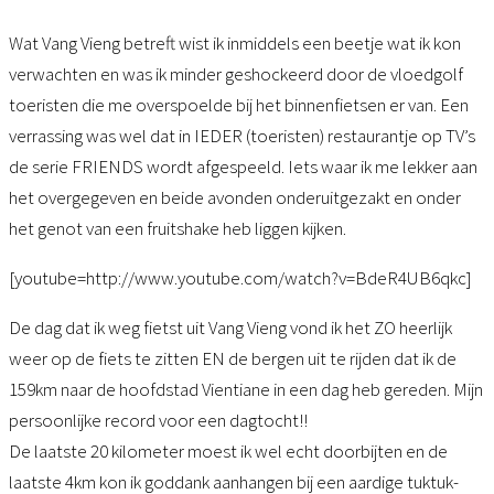
Wat Vang Vieng betreft wist ik inmiddels een beetje wat ik kon
verwachten en was ik minder geshockeerd door de vloedgolf
toeristen die me overspoelde bij het binnenfietsen er van. Een
verrassing was wel dat in IEDER (toeristen) restaurantje op TV’s
de serie FRIENDS wordt afgespeeld. Iets waar ik me lekker aan
het overgegeven en beide avonden onderuitgezakt en onder
het genot van een fruitshake heb liggen kijken.
[youtube=http://www.youtube.com/watch?v=BdeR4UB6qkc]
De dag dat ik weg fietst uit Vang Vieng vond ik het ZO heerlijk
weer op de fiets te zitten EN de bergen uit te rijden dat ik de
159km naar de hoofdstad Vientiane in een dag heb gereden. Mijn
persoonlijke record voor een dagtocht!!
De laatste 20 kilometer moest ik wel echt doorbijten en de
laatste 4km kon ik goddank aanhangen bij een aardige tuktuk-