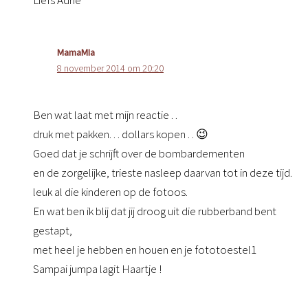
MamaMIa
8 november 2014 om 20:20
Ben wat laat met mijn reactie . .
druk met pakken. . . dollars kopen . . 😉
Goed dat je schrijft over de bombardementen
en de zorgelijke, trieste nasleep daarvan tot in deze tijd.
leuk al die kinderen op de fotoos.
En wat ben ik blij dat jij droog uit die rubberband bent
gestapt,
met heel je hebben en houen en je fototoestel1
Sampai jumpa lagit Haartje !