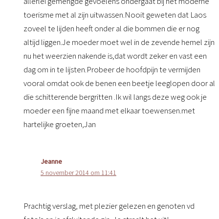
allerlei gemengde gevoelens ondergaat bij het moderne
toerisme met al zijn uitwassen.Nooit geweten dat Laos
zoveel te lijden heeft onder al die bommen die er nog
altijd liggen.Je moeder moet wel in de zevende hemel zijn
nu het weerzien nakende is,dat wordt zeker en vast een
dag om in te lijsten.Probeer de hoofdpijn te vermijden
vooral omdat ook de benen een beetje leeglopen door al
die schitterende bergritten .Ik wil langs deze weg ook je
moeder een fijne maand met elkaar toewensen.met
hartelijke groeten,Jan
Jeanne
5 november 2014 om 11:41
Prachtig verslag, met plezier gelezen en genoten vd