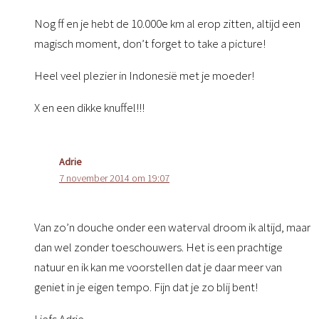
Nog ff en je hebt de 10.000e km al erop zitten, altijd een
magisch moment, don’t forget to take a picture!
Heel veel plezier in Indonesië met je moeder!
X en een dikke knuffel!!!
Adrie
7 november 2014 om 19:07
Van zo’n douche onder een waterval droom ik altijd, maar
dan wel zonder toeschouwers. Het is een prachtige
natuur en ik kan me voorstellen dat je daar meer van
geniet in je eigen tempo. Fijn dat je zo blij bent!
Liefs Adrie