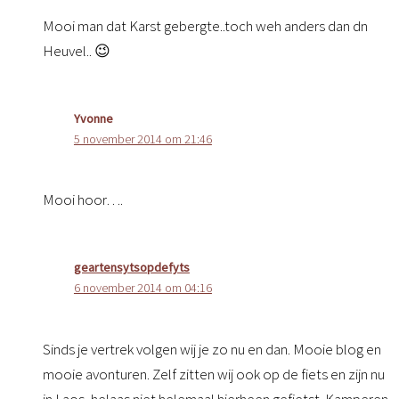
Mooi man dat Karst gebergte..toch weh anders dan dn
Heuvel.. 😉
Yvonne
5 november 2014 om 21:46
Mooi hoor….
geartensytsopdefyts
6 november 2014 om 04:16
Sinds je vertrek volgen wij je zo nu en dan. Mooie blog en
mooie avonturen. Zelf zitten wij ook op de fiets en zijn nu
in Laos, helaas niet helemaal hierheen gefietst. Kamperen