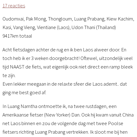
17 reacties
Oudomxai, Pak Mong, Thongloum, Luang Prabang, Kiew Kachim,
Kasi, Vang Vieng, Vientiane (Laos), Udon Thani (Thailand)
9417km totaal
Acht fietsdagen achter de rug en ik ben Laos alweer door. En
toch heb ik er 3 weken doorgebracht! Oftewel, uitzondelijk veel
tijd NAAST de fiets, wat eigenlijk ook niet direct een ramp bleek
te zijn.
Even lekker meegaan in de relaxte sfeer die Laos ademt.. dat
ging me best goed af.
In Luang Namtha ontmoette ik, na twee rustdagen, een
Amerikaanse fietser (New Yorker) Dan. Ook hij kwam vanuit China
net Laos binnen en zou de volgende dag met twee Poolse
fietsers richting Luang Prabang vertrekken. Ik sloot me bij hen