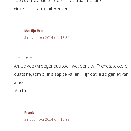
foto’s en je afsluitende zin. Je straalt het uit!
Groetjes Jeanne uit Reuver
Martijn Bok
5 november 2014 om 13:34
Hoi Hera!
Ah! Je keek vroeger dus toch wel eens tv! Friends, lekkere
quats he, (om bij in slaap te vallen). Fijn dat je zo geniet van
alles!
Martijn
Frank
5 november 2014 om 15:39