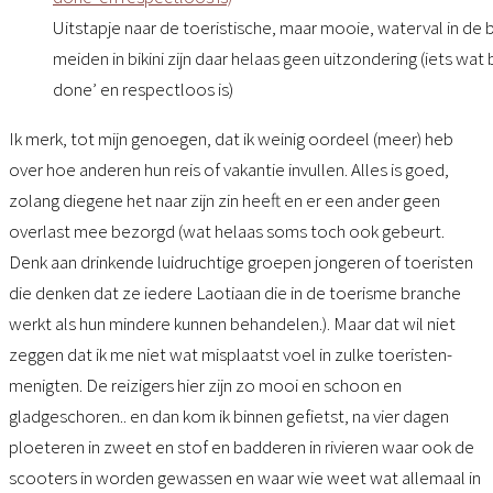
Uitstapje naar de toeristische, maar mooie, waterval in de
meiden in bikini zijn daar helaas geen uitzondering (iets wat
done’ en respectloos is)
Ik merk, tot mijn genoegen, dat ik weinig oordeel (meer) heb
over hoe anderen hun reis of vakantie invullen. Alles is goed,
zolang diegene het naar zijn zin heeft en er een ander geen
overlast mee bezorgd (wat helaas soms toch ook gebeurt.
Denk aan drinkende luidruchtige groepen jongeren of toeristen
die denken dat ze iedere Laotiaan die in de toerisme branche
werkt als hun mindere kunnen behandelen.). Maar dat wil niet
zeggen dat ik me niet wat misplaatst voel in zulke toeristen-
menigten. De reizigers hier zijn zo mooi en schoon en
gladgeschoren.. en dan kom ik binnen gefietst, na vier dagen
ploeteren in zweet en stof en badderen in rivieren waar ook de
scooters in worden gewassen en waar wie weet wat allemaal in