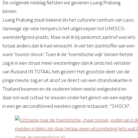
De volgende middag fietsten we gevieren Luang Prabang
binnen.
Luang Prabang staat bekend als het culturele centrum van Laos.
Vanwege zijn vele tempels is het uitgeroepen tot UNESCO-
werelderfgoed-plaats. Maar wat ik bij aankomst aantrof was iets
totaal anders dan ik had verwacht. Ik viel ten slachtoffer aan een
ware ’tourist-shock’. Toen ik de ’toeristische wijk’ binnen fietste
zag ik in een straat meer westerlingen dan ik sinds het verlaten
van Rusland IN TOTAAL heb gezien! Het grootste deel van de
jonge meute zag er uit alsof ze direct van een strandvakantie in
Thailand kwamen en de ouderen leken veelal welgesteld en
daar om wat cultuur te snuiven onder het genot van een wijntje
in een ge-airconditioned westers ogend restaurant. *SHOCK*..