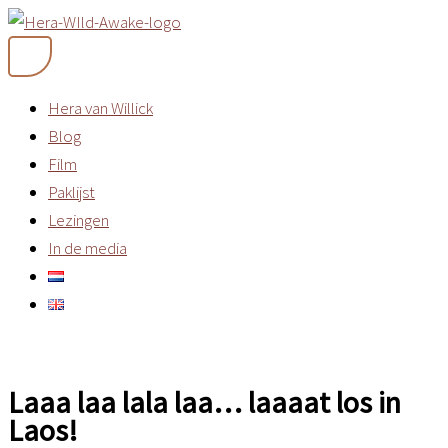
Ga
naar
de
inhoud
Hera van Willick
Blog
Film
Paklijst
Lezingen
In de media
Laaa laa lala laa… laaaat los in
Laos!