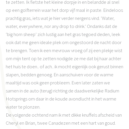
te zetten. Ik fietste het kleine dorpje in en belandde al snel
op een golfterrein waar het dorp vijf maal in paste. Eindeloos
prachtig gras, iets wat je hier verder nergens vind. ‘Water,
water, everywhere, nor any drop to drink.’ Ondanks dat de
‘big horn sheep’ zich lustig aan het gras tegoed deden, leek
ook dat me geen ideale plek om ongestoord de nacht door
te brengen. Toen ik een mevrouw vroeg of zij een plekje wist
om mijn tent op te zetten nodigde ze me dat bij haar achter
het huis te doen.. of ach.. ik mocht eigenlijk ook gerust binnen
slapen, bedden genoeg. En aanschuiven voor de warme
maaltijd was ook geen probleem. Even later zaten we
samen in de auto (terug) richting de daadwerkelijke Radium
Hotsprings om daar in de koude avondlucht in het warme
water te plonzen.
De volgende ochtend nam ik met dikke knuffels afscheid van
Cheryl en Brian, twee Canadezen met een hart van goud.