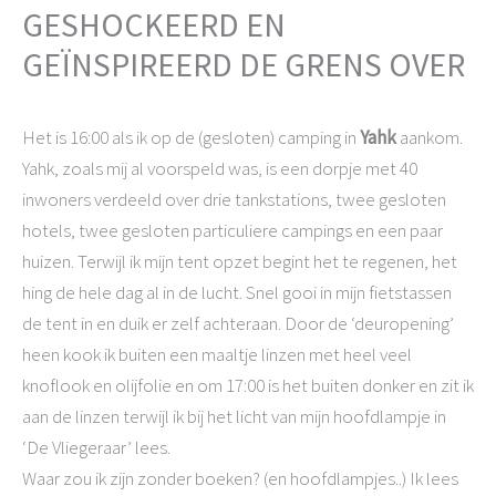
GESHOCKEERD EN
GEÏNSPIREERD DE GRENS OVER
Het is 16:00 als ik op de (gesloten) camping in
Yahk
aankom.
Yahk, zoals mij al voorspeld was, is een dorpje met 40
inwoners verdeeld over drie tankstations, twee gesloten
hotels, twee gesloten particuliere campings en een paar
huizen. Terwijl ik mijn tent opzet begint het te regenen, het
hing de hele dag al in de lucht. Snel gooi in mijn fietstassen
de tent in en duik er zelf achteraan. Door de ‘deuropening’
heen kook ik buiten een maaltje linzen met heel veel
knoflook en olijfolie en om 17:00 is het buiten donker en zit ik
aan de linzen terwijl ik bij het licht van mijn hoofdlampje in
‘De Vliegeraar’ lees.
Waar zou ik zijn zonder boeken? (en hoofdlampjes..) Ik lees