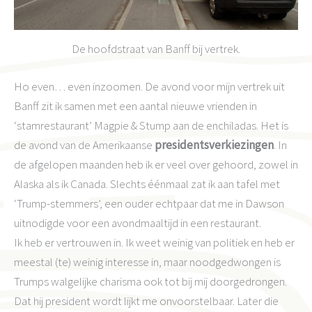
De hoofdstraat van Banff bij vertrek.
Ho even… even inzoomen. De avond voor mijn vertrek uit
Banff zit ik samen met een aantal nieuwe vrienden in
‘stamrestaurant’ Magpie & Stump aan de enchiladas. Het is
de avond van de Amerikaanse
presidentsverkiezingen
. In
de afgelopen maanden heb ik er veel over gehoord, zowel in
Alaska als ik Canada. Slechts éénmaal zat ik aan tafel met
‘Trump-stemmers’, een ouder echtpaar dat me in Dawson
uitnodigde voor een avondmaaltijd in een restaurant.
Ik heb er vertrouwen in. Ik weet weinig van politiek en heb er
meestal (te) weinig interesse in, maar noodgedwongen is
Trumps walgelijke charisma ook tot bij mij doorgedrongen.
Dat hij president wordt lijkt me onvoorstelbaar. Later die