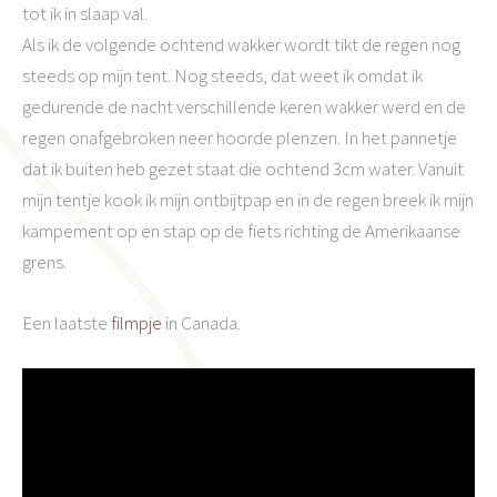
tot ik in slaap val.
Als ik de volgende ochtend wakker wordt tikt de regen nog
steeds op mijn tent. Nog steeds, dat weet ik omdat ik
gedurende de nacht verschillende keren wakker werd en de
regen onafgebroken neer hoorde plenzen. In het pannetje
dat ik buiten heb gezet staat die ochtend 3cm water. Vanuit
mijn tentje kook ik mijn ontbijtpap en in de regen breek ik mijn
kampement op en stap op de fiets richting de Amerikaanse
grens.
Een laatste
filmpje
in Canada.