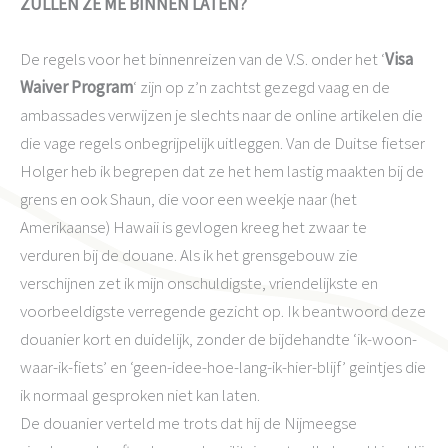
ZULLEN ZE ME BINNEN LATEN?
De regels voor het binnenreizen van de V.S. onder het ‘
Visa
Waiver Program
‘ zijn op z’n zachtst gezegd vaag en de
ambassades verwijzen je slechts naar de online artikelen die
die vage regels onbegrijpelijk uitleggen. Van de Duitse fietser
Holger heb ik begrepen dat ze het hem lastig maakten bij de
grens en ook Shaun, die voor een weekje naar (het
Amerikaanse) Hawaii is gevlogen kreeg het zwaar te
verduren bij de douane. Als ik het grensgebouw zie
verschijnen zet ik mijn onschuldigste, vriendelijkste en
voorbeeldigste verregende gezicht op. Ik beantwoord deze
douanier kort en duidelijk, zonder de bijdehandte ‘ik-woon-
waar-ik-fiets’ en ‘geen-idee-hoe-lang-ik-hier-blijf’ geintjes die
ik normaal gesproken niet kan laten.
De douanier verteld me trots dat hij de Nijmeegse