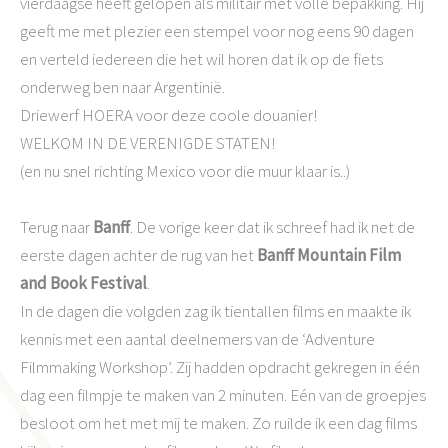
vierdaagse heeft gelopen als militair met volle bepakking. Hij
geeft me met plezier een stempel voor nog eens 90 dagen
en verteld iedereen die het wil horen dat ik op de fiets
onderweg ben naar Argentinië.
Driewerf HOERA voor deze coole douanier!
WELKOM IN DE VERENIGDE STATEN!
(en nu snel richting Mexico voor die muur klaar is..)
Terug naar
Banff
. De vorige keer dat ik schreef had ik net de
eerste dagen achter de rug van het
Banff Mountain Film
and Book Festival
.
In de dagen die volgden zag ik tientallen films en maakte ik
kennis met een aantal deelnemers van de ‘Adventure
Filmmaking Workshop’. Zij hadden opdracht gekregen in één
dag een filmpje te maken van 2 minuten. Eén van de groepjes
besloot om het met mij te maken. Zo ruilde ik een dag films