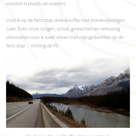
voedsel in plaats van wapens.
Voor ik op de fiets stap drink ik koffie met (medevrijwilliger)
Luke. Even onze zorgen, schok, gedachten en verbazing
uitwisselen voor ik weer alleen met mijn gedachten op de
fiets stap… richting de VS.